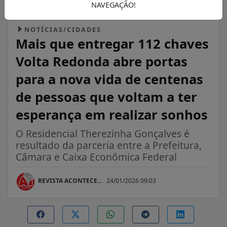
NAVEGAÇÃO!
NOTÍCIAS/CIDADES
Mais que entregar 112 chaves
Volta Redonda abre portas
para a nova vida de centenas
de pessoas que voltam a ter
esperança em realizar sonhos
O Residencial Therezinha Gonçalves é
resultado da parceria entre a Prefeitura,
Câmara e Caixa Econômica Federal
REVISTA ACONTECE...
24/01/2026 09:03