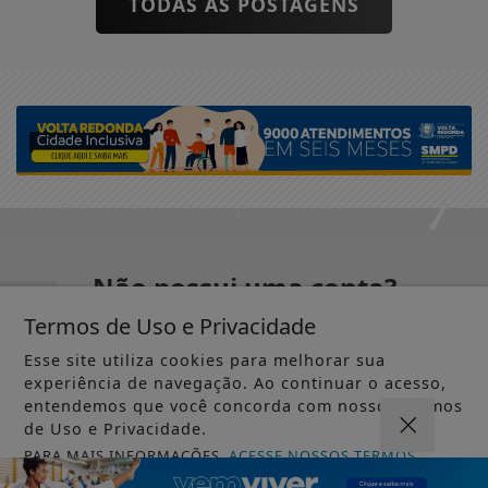
TODAS AS POSTAGENS
Não possui uma conta?
Você pode ler matérias exclusivas, anunciar
Termos de Uso e Privacidade
classificados e muito mais!
Esse site utiliza cookies para melhorar sua
experiência de navegação. Ao continuar o acesso,
entendemos que você concorda com nossos Termos
CRIAR MINHA CONTA
de Uso e Privacidade.
PARA MAIS INFORMAÇÕES,
ACESSE NOSSOS TERMOS
CLICANDO AQUI