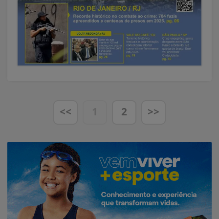
<<
1
2
>>