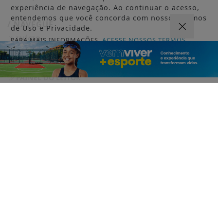
experiência de navegação. Ao continuar o acesso,
entendemos que você concorda com nossos Termos
/ NAVEGUE
de Uso e Privacidade.
INÍCIO
PARA MAIS INFORMAÇÕES,
ACESSE NOSSOS TERMOS
CLICANDO AQUI
SOBRE
PROSSEGUIR
PAINEL DO LEITOR
TERMOS DE USO E PRIVACIDADE
FAQ
CONTATO