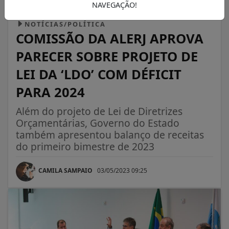
NAVEGAÇÃO!
NOTÍCIAS/POLÍTICA
COMISSÃO DA ALERJ APROVA
PARECER SOBRE PROJETO DE
LEI DA ‘LDO’ COM DÉFICIT
PARA 2024
Além do projeto de Lei de Diretrizes
Orçamentárias, Governo do Estado
também apresentou balanço de receitas
do primeiro bimestre de 2023
CAMILA SAMPAIO
03/05/2023 09:25