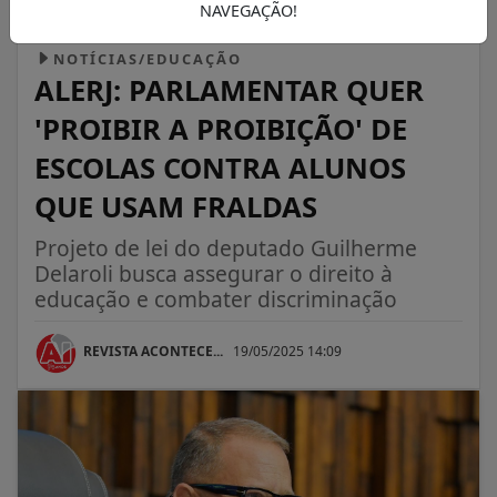
NAVEGAÇÃO!
NOTÍCIAS/EDUCAÇÃO
ALERJ: PARLAMENTAR QUER
'PROIBIR A PROIBIÇÃO' DE
ESCOLAS CONTRA ALUNOS
QUE USAM FRALDAS
Projeto de lei do deputado Guilherme
Delaroli busca assegurar o direito à
educação e combater discriminação
REVISTA ACONTECE...
19/05/2025 14:09