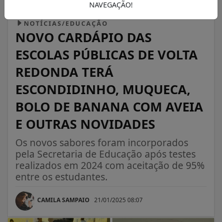
NAVEGAÇÃO!
NOTÍCIAS/EDUCAÇÃO
NOVO CARDÁPIO DAS
ESCOLAS PÚBLICAS DE VOLTA
REDONDA TERÁ
ESCONDIDINHO, MUQUECA,
BOLO DE BANANA COM AVEIA
E OUTRAS NOVIDADES
Os novos sabores foram incorporados
pela Secretaria de Educação após testes
realizados em 2024 com aceitação de 95%
entre os estudantes.
CAMILA SAMPAIO
21/01/2025 08:07