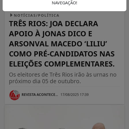
NAVEGAÇÃO!
NOTÍCIAS/POLÍTICA
TRÊS RIOS: JOA DECLARA
APOIO À JONAS DICO E
ARSONVAL MACEDO ‘LILIU’
COMO PRÉ-CANDIDATOS NAS
ELEIÇÕES COMPLEMENTARES.
Os eleitores de Três Rios irão às urnas no
próximo dia 05 de outubro.
REVISTA ACONTECE...
17/08/2025 17:39