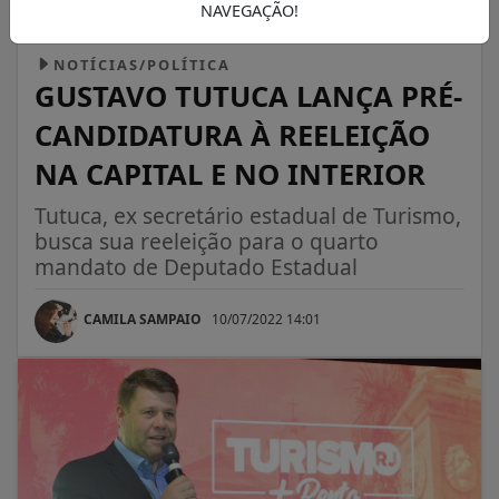
NAVEGAÇÃO!
NOTÍCIAS/POLÍTICA
GUSTAVO TUTUCA LANÇA PRÉ-
CANDIDATURA À REELEIÇÃO
NA CAPITAL E NO INTERIOR
Tutuca, ex secretário estadual de Turismo,
busca sua reeleição para o quarto
mandato de Deputado Estadual
CAMILA SAMPAIO
10/07/2022 14:01