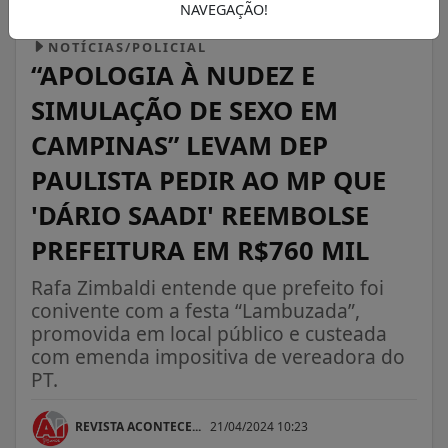
NAVEGAÇÃO!
NOTÍCIAS/POLICIAL
“APOLOGIA À NUDEZ E
SIMULAÇÃO DE SEXO EM
CAMPINAS” LEVAM DEP
PAULISTA PEDIR AO MP QUE
'DÁRIO SAADI' REEMBOLSE
PREFEITURA EM R$760 MIL
Rafa Zimbaldi entende que prefeito foi
conivente com a festa “Lambuzada”,
promovida em local público e custeada
com emenda impositiva de vereadora do
PT.
REVISTA ACONTECE...
21/04/2024 10:23