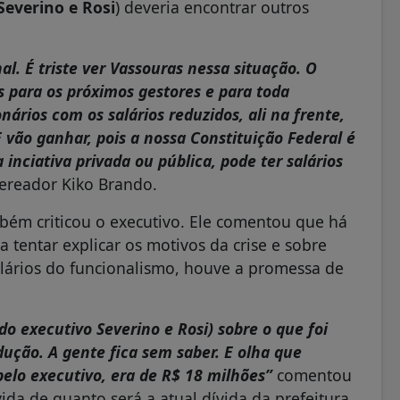
Severino e Rosi
) deveria encontrar outros
nal. É triste ver Vassouras nessa situação. O
as para os próximos gestores e para toda
ários com os salários reduzidos, ali na frente,
E vão ganhar, pois a nossa Constituição Federal é
inciativa privada ou pública, pode ter salários
vereador Kiko Brando.
bém criticou o executivo. Ele comentou que há
 tentar explicar os motivos da crise e sobre
salários do funcionalismo, houve a promessa de
do executivo Severino e Rosi) sobre o que foi
dução. A gente fica sem saber. E olha que
pelo executivo, era de R$ 18 milhões”
comentou
ida de quanto será a atual dívida da prefeitura