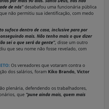
rios por mais 90 dias. Santo Deus, nós não
dade de nós”
desabafou uma funcionária pública
que não permitiu sua identificação, com medo
to sufoco dentro de casa, inclusive para por
conseguindo mais. Não tenho mais o que dizer
ão sei o que será da gente”,
disse um outro
diu que seu nome não fosse revelado, com
ETO:
Os vereadores que votaram contra o
ução dos salários, foram
Kiko Brando, Victor
ão plenária, defendendo os trabalhadores,
ionários, que
“pune ainda mais, quem mais