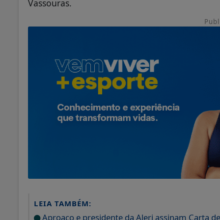
Vassouras.
Publ
LEIA TAMBÉM:
Aproaço e presidente da Alerj assinam Carta d