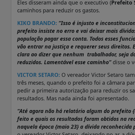
Eles disseram ainda que o executivo (
Prefeito 
caminhos para reduzir os gastos.
KIKO BRANDO:
“Isso é injusto e inconstitucio
prefeito insiste no erro e vai deixar mais dívid
população pagar essa conta. Todos esses funcion
vão entrar na justiça e requerer seus direitos. 
clara ao dizer que nenhum trabalhador, seja da 
reduzidos. Lamentável esse caminho”
disse o 
VICTOR SETARO:
O vereador Victor Setaro tam
três meses, quando o prefeito foi a câmara para
pedir a primeira autorização para reduzir os 
resultados. Mas nada ainda foi apresentado.
“Até agora não há relatório algum do prefeito {
feito e quais os resultados foram obtidos na re
naquela época {maio 23} a dívida reconhecida 
o vereador Victor Setaro, deixando no ar, a dúv