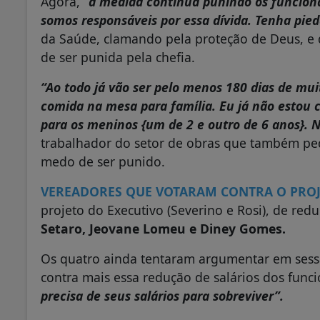
Agora,
“a medida continua punindo os funcioná
somos responsáveis por essa dívida. Tenha pie
da Saúde, clamando pela proteção de Deus, e 
de ser punida pela chefia.
“Ao todo já vão ser pelo menos 180 dias de mui
comida na mesa para família. Eu já não estou 
para os meninos {um de 2 e outro de 6 anos}.
N
trabalhador do setor de obras que também pe
medo de ser punido.
VEREADORES QUE VOTARAM CONTRA O PROJ
projeto do Executivo (Severino e Rosi), de red
Setaro, Jeovane Lomeu e Diney Gomes.
Os quatro ainda tentaram argumentar em sess
contra mais essa redução de salários dos func
precisa de seus salários para sobreviver”.