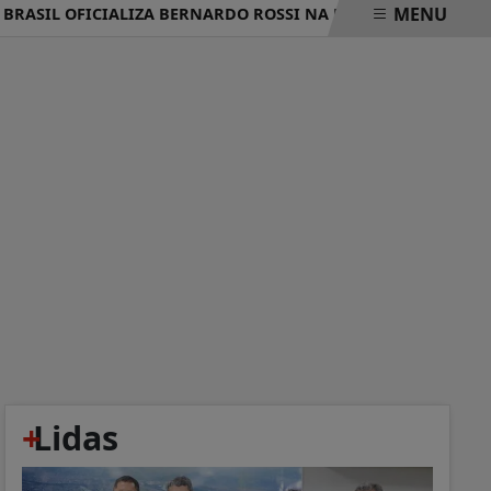
MENU
IL OFICIALIZA BERNARDO ROSSI NA DISPUTA POR VAGA NA
+
Lidas