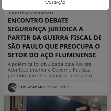
NAVEGAÇÃO!
NOTÍCIAS/ECONOMIA
ENCONTRO DEBATE
SEGURANÇA JURÍDICA A
PARTIR DA GUERRA FISCAL DE
SÃO PAULO QUE PREOCUPA O
SETOR DO AÇO FLUMINENSE
A polêmica foi divulgada pela Revista
Acontece Interior e Governo Paulista
preferiu não se pronunciar a respeito.
CAMILA SAMPAIO
27/06/2023 12:03