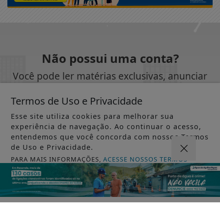
Não possui uma conta?
Você pode ler matérias exclusivas, anunciar
classificados e muito mais!
Termos de Uso e Privacidade
Esse site utiliza cookies para melhorar sua
CRIAR MINHA CONTA
experiência de navegação. Ao continuar o acesso,
entendemos que você concorda com nossos Termos
de Uso e Privacidade.
PARA MAIS INFORMAÇÕES,
ACESSE NOSSOS TERMOS
CLICANDO AQUI
SIGA
REVISTA ACONTECE INTERIOR
NAS REDES
SOCIAIS
PROSSEGUIR