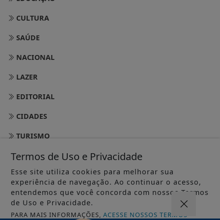
CULTURA
SAÚDE
NACIONAL
LAZER
EDITORIAL
CIDADES
TURISMO
Termos de Uso e Privacidade
RIO DE JANEIRO
Esse site utiliza cookies para melhorar sua
BRASÍLIA
experiência de navegação. Ao continuar o acesso,
entendemos que você concorda com nossos Termos
MEIO AMBIENTE
de Uso e Privacidade.
SÃO PAULO
PARA MAIS INFORMAÇÕES,
ACESSE NOSSOS TERMOS