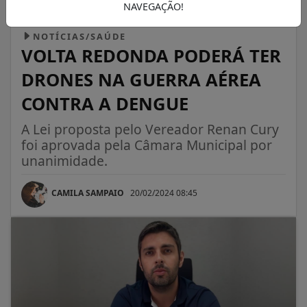
NAVEGAÇÃO!
NOTÍCIAS/SAÚDE
VOLTA REDONDA PODERÁ TER
DRONES NA GUERRA AÉREA
CONTRA A DENGUE
A Lei proposta pelo Vereador Renan Cury
foi aprovada pela Câmara Municipal por
unanimidade.
CAMILA SAMPAIO
20/02/2024 08:45