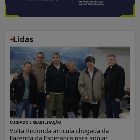
+
Lidas
CUIDADO E REABILITAÇÃO
Volta Redonda articula chegada da
Fazenda da Esperança para apoiar