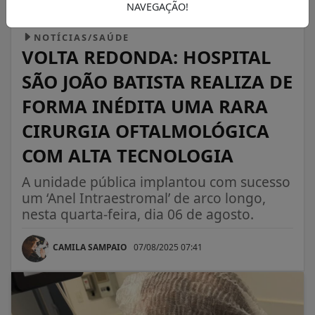
NAVEGAÇÃO!
NOTÍCIAS/SAÚDE
VOLTA REDONDA: HOSPITAL
SÃO JOÃO BATISTA REALIZA DE
FORMA INÉDITA UMA RARA
CIRURGIA OFTALMOLÓGICA
COM ALTA TECNOLOGIA
A unidade pública implantou com sucesso
um ‘Anel Intraestromal’ de arco longo,
nesta quarta-feira, dia 06 de agosto.
CAMILA SAMPAIO
07/08/2025 07:41