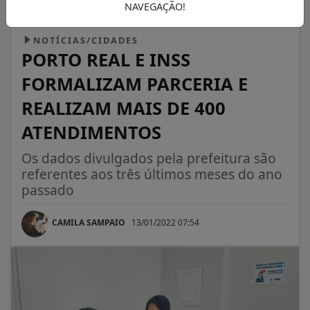
NAVEGAÇÃO!
NOTÍCIAS/CIDADES
PORTO REAL E INSS
FORMALIZAM PARCERIA E
REALIZAM MAIS DE 400
ATENDIMENTOS
Os dados divulgados pela prefeitura são
referentes aos três últimos meses do ano
passado
CAMILA SAMPAIO
13/01/2022 07:54