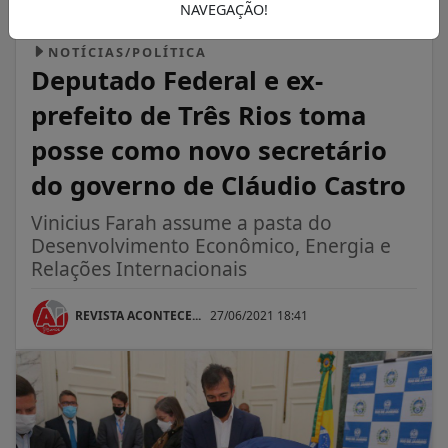
NAVEGAÇÃO!
NOTÍCIAS/POLÍTICA
Deputado Federal e ex-
prefeito de Três Rios toma
posse como novo secretário
do governo de Cláudio Castro
Vinicius Farah assume a pasta do
Desenvolvimento Econômico, Energia e
Relações Internacionais
REVISTA ACONTECE...
27/06/2021 18:41