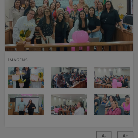
IMAGENS
A-
A+