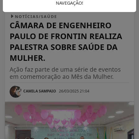
NAVEGAÇÃO!
NOTÍCIAS/SAÚDE
CÂMARA DE ENGENHEIRO
PAULO DE FRONTIN REALIZA
PALESTRA SOBRE SAÚDE DA
MULHER.
Ação faz parte de uma série de eventos
em comemoração ao Mês da Mulher.
CAMILA SAMPAIO
26/03/2025 21:04