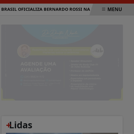
MENU
L OFICIALIZA BERNARDO ROSSI NA DISPUTA POR VAGA NA C
+
Lidas