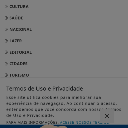
CULTURA
SAÚDE
NACIONAL
LAZER
EDITORIAL
CIDADES
TURISMO
RIO DE JANEIRO
Termos de Uso e Privacidade
BRASÍLIA
Esse site utiliza cookies para melhorar sua
experiência de navegação. Ao continuar o acesso,
MEIO AMBIENTE
entendemos que você concorda com nossos Termos
de Uso e Privacidade.
SÃO PAULO
PARA MAIS INFORMAÇÕES,
ACESSE NOSSOS TERMOS
CLICANDO AQUI