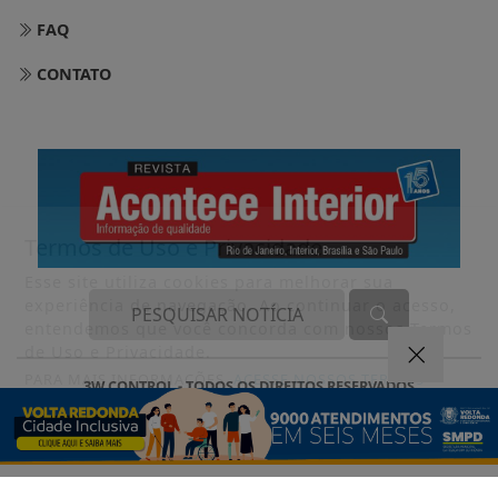
FAQ
CONTATO
Termos de Uso e Privacidade
Esse site utiliza cookies para melhorar sua
experiência de navegação. Ao continuar o acesso,
entendemos que você concorda com nossos Termos
de Uso e Privacidade.
PARA MAIS INFORMAÇÕES,
ACESSE NOSSOS TERMOS
3W CONTROL - TODOS OS DIREITOS RESERVADOS
CLICANDO AQUI
PROSSEGUIR