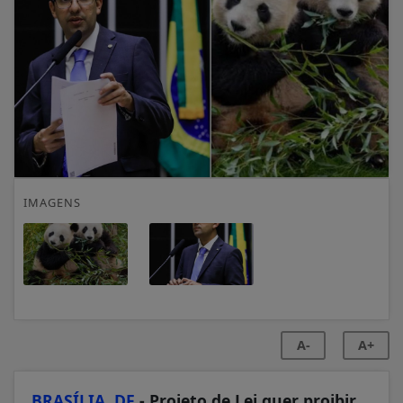
IMAGENS
A-
A+
BRASÍLIA, DF
- Projeto de Lei quer proibir