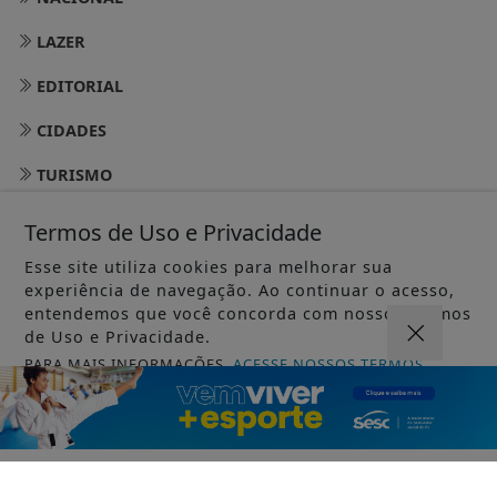
LAZER
EDITORIAL
CIDADES
TURISMO
RIO DE JANEIRO
Termos de Uso e Privacidade
BRASÍLIA
Esse site utiliza cookies para melhorar sua
experiência de navegação. Ao continuar o acesso,
MEIO AMBIENTE
entendemos que você concorda com nossos Termos
de Uso e Privacidade.
SÃO PAULO
PARA MAIS INFORMAÇÕES,
ACESSE NOSSOS TERMOS
CLICANDO AQUI
GOVERNO FEDERAL EXECUTIVO
PROSSEGUIR
GOVERNO DO ESTADO DO RIO
GOVERNO DO ESTADO DE SÃO PAULO