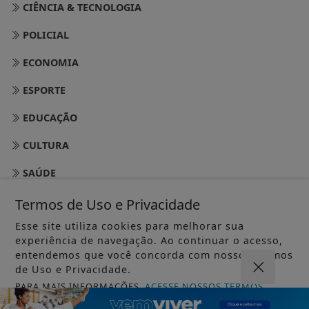
CIÊNCIA & TECNOLOGIA
POLICIAL
ECONOMIA
ESPORTE
EDUCAÇÃO
CULTURA
SAÚDE
NACIONAL
Termos de Uso e Privacidade
LAZER
Esse site utiliza cookies para melhorar sua
experiência de navegação. Ao continuar o acesso,
EDITORIAL
entendemos que você concorda com nossos Termos
de Uso e Privacidade.
CIDADES
PARA MAIS INFORMAÇÕES,
ACESSE NOSSOS TERMOS
CLICANDO AQUI
TURISMO