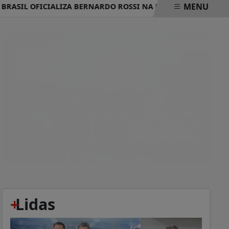
MENU
IL OFICIALIZA BERNARDO ROSSI NA DISPUTA POR VAGA NA 
+
Lidas